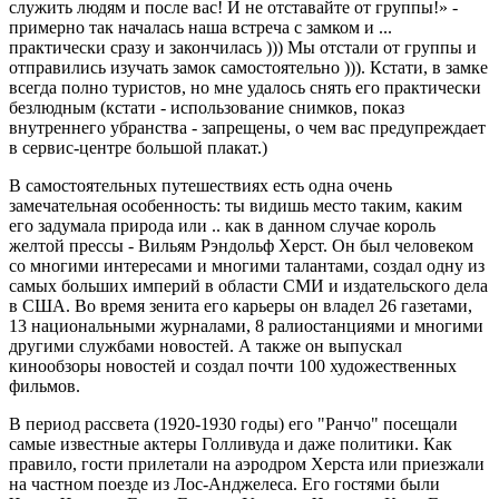
служить людям и после вас! И не отставайте от группы!» -
примерно так началась наша встреча с замком и ...
практически сразу и закончилась ))) Мы отстали от группы и
отправились изучать замок самостоятельно ))). Кстати, в замке
всегда полно туристов, но мне удалось снять его практически
безлюдным (кстати - использование снимков, показ
внутреннего убранства - запрещены, о чем вас предупреждает
в сервис-центре большой плакат.)
В самостоятельных путешествиях есть одна очень
замечательная особенность: ты видишь место таким, каким
его задумала природа или .. как в данном случае король
желтой прессы - Вильям Рэндольф Херст. Он был человеком
со многими интересами и многими талантами, создал одну из
самых больших империй в области СМИ и издательского дела
в США. Во время зенита его карьеры он владел 26 газетами,
13 национальными журналами, 8 ралиостанциями и многими
другими службами новостей. А также он выпускал
кинообзоры новостей и создал почти 100 художественных
фильмов.
В период рассвета (1920-1930 годы) его "Ранчо" посещали
самые известные актеры Голливуда и даже политики. Как
правило, гости прилетали на аэродром Херста или приезжали
на частном поезде из Лос-Анджелеса. Его гостями были