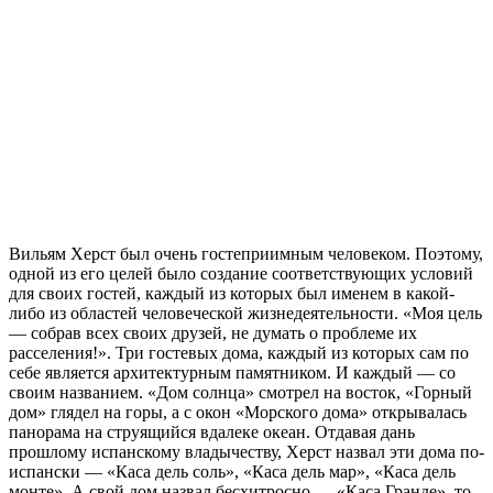
Вильям Херст был очень гостеприимным человеком. Поэтому,
одной из его целей было создание соответствующих условий
для своих гостей, каждый из которых был именем в какой-
либо из областей человеческой жизнедеятельности. «Моя цель
— собрав всех своих друзей, не думать о проблеме их
расселения!». Три гостевых дома, каждый из которых сам по
себе является архитектурным памятником. И каждый — со
своим названием. «Дом солнца» смотрел на восток, «Горный
дом» глядел на горы, а с окон «Морского дома» открывалась
панорама на струящийся вдалеке океан. Отдавая дань
прошлому испанскому владычеству, Херст назвал эти дома по-
испански — «Каса дель соль», «Каса дель мар», «Каса дель
монте». А свой дом назвал бесхитросно — «Каса Гранде», то