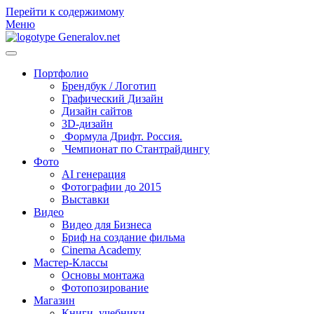
Перейти к содержимому
Меню
Портфолио
Брендбук / Логотип
Графический Дизайн
Дизайн сайтов
3D-дизайн
Формула Дрифт. Россия.
Чемпионат по Стантрайдингу
Фото
AI генерация
Фотографии до 2015
Выставки
Видео
Видео для Бизнеса
Бриф на создание фильма
Cinema Academy
Мастер-Классы
Основы монтажа
Фотопозирование
Магазин
Книги, учебники