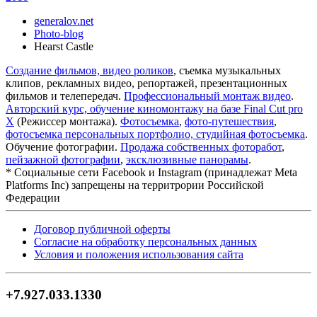
generalov.net
Photo-blog
Hearst Castle
Создание фильмов, видео роликов
, съемка музыкальных
клипов, рекламных видео, репортажей, презентационных
фильмов и телепередач.
Профессиональный монтаж видео
.
Авторский курс, обучение киномонтажу на базе Final Cut pro
X
(Режиссер монтажа).
Фотосъемка
,
фото-путешествия
,
фотосъемка персональных портфолио, студийная фотосъемка
.
Обучение фотографии.
Продажа собственных фоторабот
,
пейзажной фотографии
,
эксклюзивные панорамы
.
* Cоциальные сети Facebook и Instagram (принадлежат Meta
Platforms Inc) запрещены на территрории Российской
Федерации
Договор публичной оферты
Согласие на обработку персональных данных
Условия и положения использования сайта
+7.927.033.1330