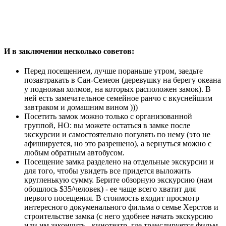
И в заключении несколько советов:
Перед посещением, лучше пораньше утром, заедьте
позавтракать в Сан-Семеон (деревушку на берегу океана
у подножья холмов, на которых расположен замок). В
ней есть замечательное семейное ранчо с вкуснейшим
завтраком и домашним вином )))
Посетить замок можно только с организованной
группой, НО: вы можете остаться в замке после
экскурсии и самостоятельно погулять по нему (это не
афишируется, но это разрешено), а вернуться можно с
любым обратным автобусом.
Посещение замка разделено на отдельные экскурсии и
для того, чтобы увидеть все придется выложить
кругленькую сумму. Берите обзорную экскурсию (нам
обошлось $35/человек) - ее чаще всего хватит для
первого посещения. В стоимость входит просмотр
интересного докуменального фильма о семье Херстов и
строительстве замка (с него удобнее начать экскурсию
или им закончить - кинотеатр, где транслируется фильм,