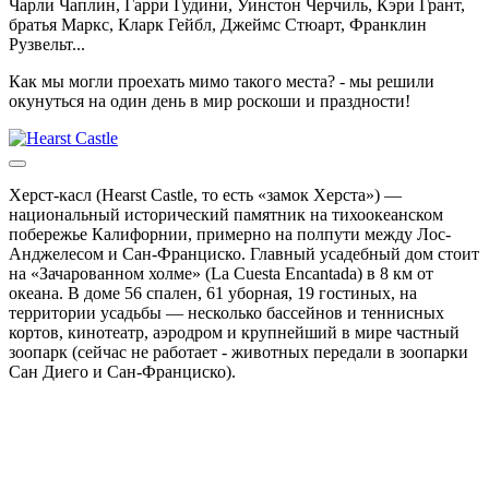
Чарли Чаплин, Гарри Гудини, Уинстон Черчиль, Кэри Грант,
братья Маркс, Кларк Гейбл, Джеймс Стюарт, Франклин
Рузвельт...
Как мы могли проехать мимо такого места? - мы решили
окунуться на один день в мир роскоши и праздности!
Херст-касл (Hearst Castle, то есть «замок Херста») —
национальный исторический памятник на тихоокеанском
побережье Калифорнии, примерно на полпути между Лос-
Анджелесом и Сан-Франциско. Главный усадебный дом стоит
на «Зачарованном холме» (La Cuesta Encantada) в 8 км от
океана. В доме 56 спален, 61 уборная, 19 гостиных, на
территории усадьбы — несколько бассейнов и теннисных
кортов, кинотеатр, аэродром и крупнейший в мире частный
зоопарк (сейчас не работает - животных передали в зоопарки
Сан Диего и Сан-Франциско).