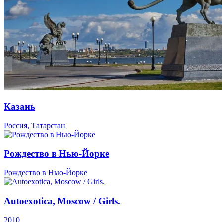
Казань
Россия, Татарстан
Рождество в Нью-Йорке
Рождество в Нью-Йорке
Autoexotica, Moscow / Girls.
2010