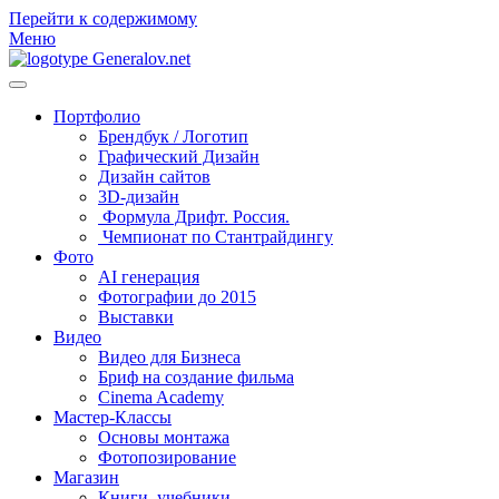
Перейти к содержимому
Меню
Портфолио
Брендбук / Логотип
Графический Дизайн
Дизайн сайтов
3D-дизайн
Формула Дрифт. Россия.
Чемпионат по Стантрайдингу
Фото
AI генерация
Фотографии до 2015
Выставки
Видео
Видео для Бизнеса
Бриф на создание фильма
Cinema Academy
Мастер-Классы
Основы монтажа
Фотопозирование
Магазин
Книги, учебники